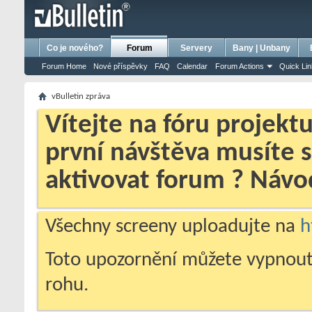
bursa escort
porno izle
porno
ensest porno
Co je nového?
Forum
Servery
Bany | Unbany
Forum Home
Nové příspěvky
FAQ
Calendar
Forum Actions
Quick Li
vBulletin zpráva
Vítejte na fóru projekt
první návštěva musíte 
aktivovat forum ? Náv
Všechny screeny uploadujte na
h
Toto upozornění můžete vypnout
rohu.