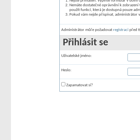
Nejste přihlášen. Vyplňte formulář v dolní č
Nemáte dostatečné oprávnění k zobrazení t
použít funkci, která je dostupná pouze ad
Pokud vám nejde přispívat, administrátor 
Administrátor můře požadovat
registraci
před t
Přihlásit se
Uživatelské jméno:
Heslo:
Zapamatovat si?