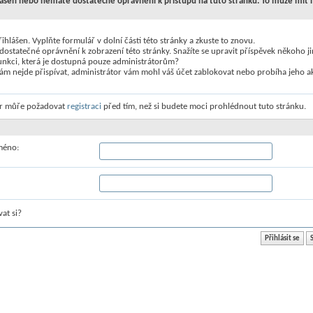
lášen nebo nemáte dostatečné oprávnění k přístupu na tuto stránku. To můze mít 
řihlášen. Vyplňte formulář v dolní části této stránky a zkuste to znovu.
ostatečné oprávnění k zobrazení této stránky. Snažíte se upravit příspěvek někoho 
unkci, která je dostupná pouze administrátorům?
m nejde přispívat, administrátor vám mohl váš účet zablokovat nebo probíha jeho ak
or můře požadovat
registraci
před tím, než si budete moci prohlédnout tuto stránku.
jméno:
at si?