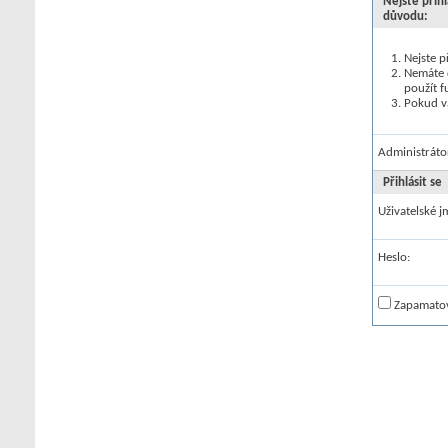
Nejste příh
důvodu:
Nejste p
Nemáte d
použít f
Pokud vá
Administrát
Přihlásit se
Uživatelské 
Heslo:
Zapamatov