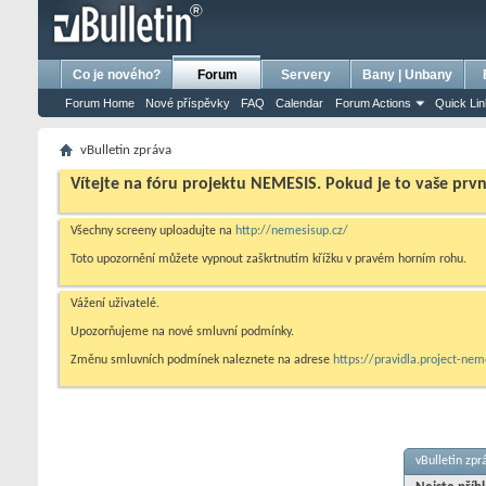
bursa escort
porno izle
porno
ensest porno
Co je nového?
Forum
Servery
Bany | Unbany
Forum Home
Nové příspěvky
FAQ
Calendar
Forum Actions
Quick Li
vBulletin zpráva
Vítejte na fóru projektu NEMESIS. Pokud je to vaše prv
Všechny screeny uploadujte na
http://nemesisup.cz/
Toto upozornění můžete vypnout zaškrtnutím křížku v pravém horním rohu.
Vážení uživatelé.
Upozorňujeme na nové smluvní podmínky.
Změnu smluvních podmínek naleznete na adrese
https://pravidla.project-ne
vBulletin zpr