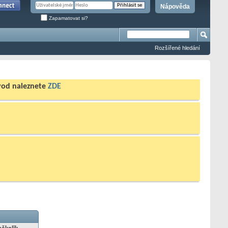
Nápověda
Zapamatovat si?
Rozšířené hledání
ávod naleznete
ZDE