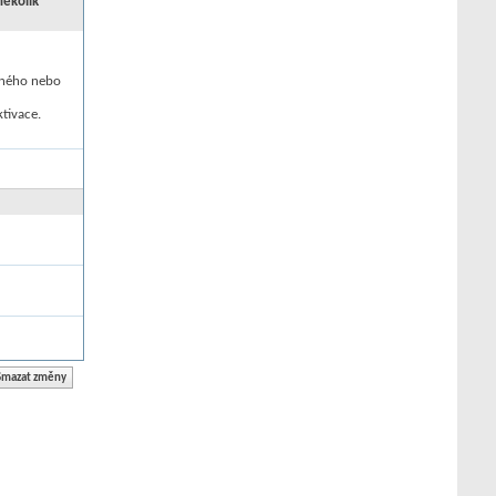
několik
jiného nebo
tivace.