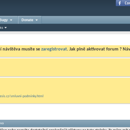
Bugy
Donate
nks
ní návštěva musíte se
zaregistrovat
. Jak plně aktivovat forum ? N
mesis.cz/smluvni-podminky.html
áva