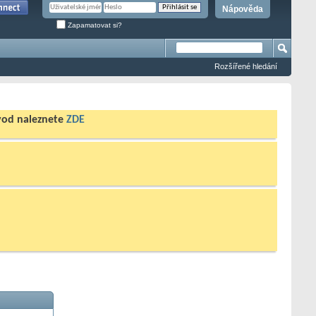
Nápověda
Zapamatovat si?
Rozšířené hledání
ávod naleznete
ZDE