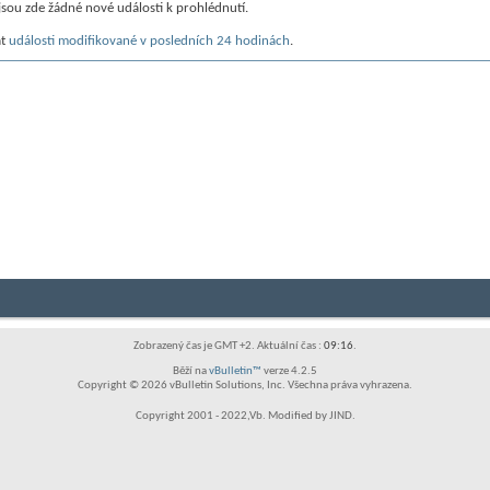
jsou zde žádné nové události k prohlédnutí.
at
události modifikované v posledních 24 hodinách
.
Zobrazený čas je GMT +2. Aktuální čas :
09:16
.
Běží na
vBulletin™
verze 4.2.5
Copyright © 2026 vBulletin Solutions, Inc. Všechna práva vyhrazena.
Copyright 2001 - 2022,Vb. Modified by JIND.