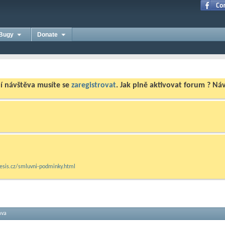
Bugy
Donate
ní návštěva musíte se
zaregistrovat
. Jak plně aktivovat forum ? N
mesis.cz/smluvni-podminky.html
áva