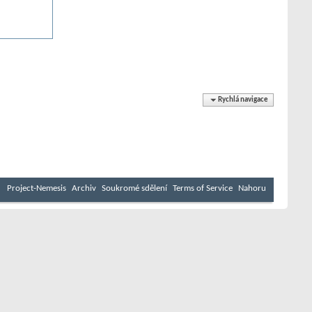
Rychlá navigace
Project-Nemesis
Archiv
Soukromé sdělení
Terms of Service
Nahoru