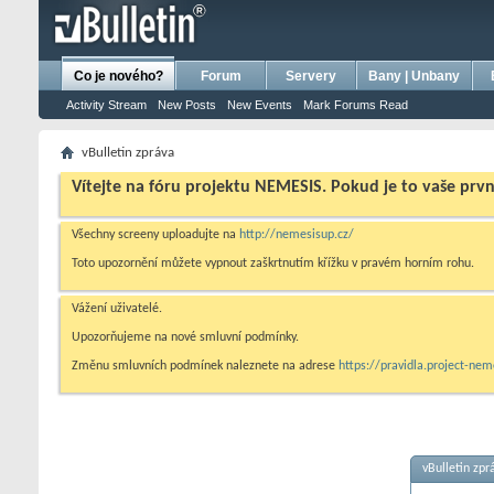
bursa escort
porno izle
porno
ensest porno
Co je nového?
Forum
Servery
Bany | Unbany
Activity Stream
New Posts
New Events
Mark Forums Read
vBulletin zpráva
Vítejte na fóru projektu NEMESIS. Pokud je to vaše prv
Všechny screeny uploadujte na
http://nemesisup.cz/
Toto upozornění můžete vypnout zaškrtnutím křížku v pravém horním rohu.
Vážení uživatelé.
Upozorňujeme na nové smluvní podmínky.
Změnu smluvních podmínek naleznete na adrese
https://pravidla.project-ne
vBulletin zpr