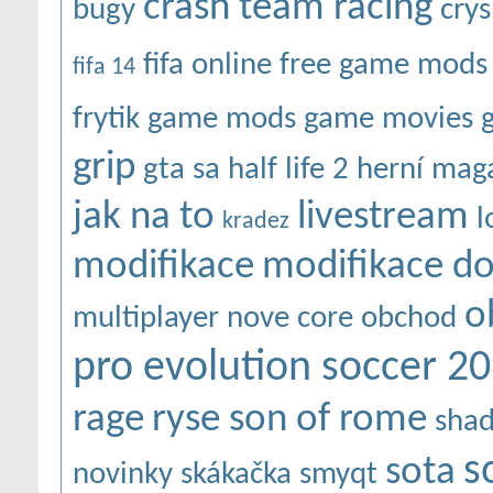
crash team racing
bugy
crys
fifa online
free game mods
fifa 14
frytik
game mods
game movies
grip
gta sa
half life 2
herní mag
jak na to
livestream
l
kradez
modifikace
modifikace do
o
multiplayer
nove core
obchod
pro evolution soccer 2
rage
ryse son of rome
sha
s
sota
novinky
skákačka
smyqt