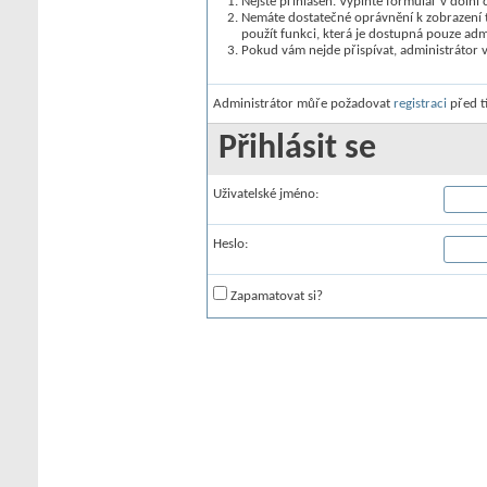
Nejste přihlášen. Vyplňte formulář v dolní č
Nemáte dostatečné oprávnění k zobrazení t
použít funkci, která je dostupná pouze ad
Pokud vám nejde přispívat, administrátor 
Administrátor můře požadovat
registraci
před t
Přihlásit se
Uživatelské jméno:
Heslo:
Zapamatovat si?