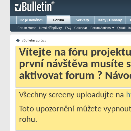
bursa escort
porno izle
porno
ensest porno
Co je nového?
Forum
Servery
Bany | Unbany
Forum Home
Nové příspěvky
FAQ
Calendar
Forum Actions
Quick Li
vBulletin zpráva
Vítejte na fóru projekt
první návštěva musíte 
aktivovat forum ? Náv
Všechny screeny uploadujte na
h
Toto upozornění můžete vypnout
rohu.