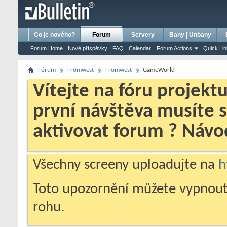
bursa escort
porno izle
porno
ensest porno
Co je nového?
Forum
Servery
Bany | Unbany
Forum Home
Nové příspěvky
FAQ
Calendar
Forum Actions
Quick Li
Fórum
Fromwest
Fromwest
GameWorld
Vítejte na fóru projekt
první návštěva musíte 
aktivovat forum ? Náv
Všechny screeny uploadujte na
h
Toto upozornění můžete vypnout
rohu.