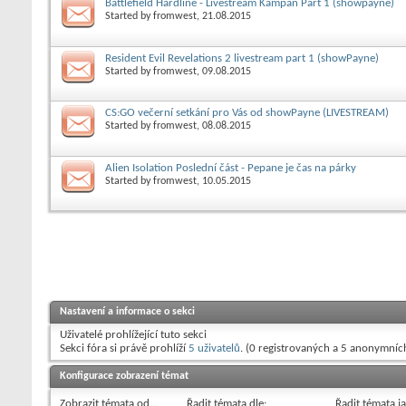
Battlefield Hardline - Livestream Kampaň Part 1 (showpayne)
Started by
fromwest
, 21.08.2015
Resident Evil Revelations 2 livestream part 1 (showPayne)
Started by
fromwest
, 09.08.2015
CS:GO večerní setkání pro Vás od showPayne (LIVESTREAM)
Started by
fromwest
, 08.08.2015
Alien Isolation Poslední část - Pepane je čas na párky
Started by
fromwest
, 10.05.2015
Nastavení a informace o sekci
Uživatelé prohlížející tuto sekci
Sekci fóra si právě prohlíží
5 uživatelů
. (0 registrovaných a 5 anonymníc
Konfigurace zobrazení témat
Zobrazit témata od…
Řadit témata dle:
Řadit témata j