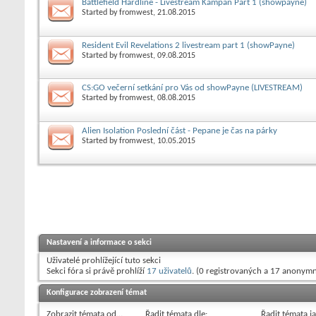
Battlefield Hardline - Livestream Kampaň Part 1 (showpayne)
Started by
fromwest
, 21.08.2015
Resident Evil Revelations 2 livestream part 1 (showPayne)
Started by
fromwest
, 09.08.2015
CS:GO večerní setkání pro Vás od showPayne (LIVESTREAM)
Started by
fromwest
, 08.08.2015
Alien Isolation Poslední část - Pepane je čas na párky
Started by
fromwest
, 10.05.2015
Nastavení a informace o sekci
Uživatelé prohlížející tuto sekci
Sekci fóra si právě prohlíží
17 uživatelů
. (0 registrovaných a 17 anonymn
Konfigurace zobrazení témat
Zobrazit témata od…
Řadit témata dle:
Řadit témata j