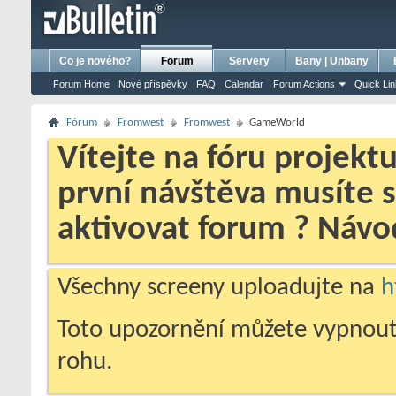
bursa escort
porno izle
porno
ensest porno
Co je nového?
Forum
Servery
Bany | Unbany
Forum Home
Nové příspěvky
FAQ
Calendar
Forum Actions
Quick Li
Fórum
Fromwest
Fromwest
GameWorld
Vítejte na fóru projekt
první návštěva musíte 
aktivovat forum ? Náv
Všechny screeny uploadujte na
h
Toto upozornění můžete vypnout
rohu.