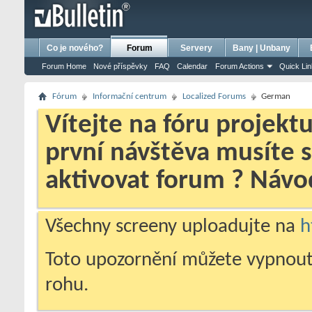
bursa escort
porno izle
porno
ensest porno
Co je nového?
Forum
Servery
Bany | Unbany
Forum Home
Nové příspěvky
FAQ
Calendar
Forum Actions
Quick Li
Fórum
Informační centrum
Localized Forums
German
Vítejte na fóru projekt
první návštěva musíte 
aktivovat forum ? Náv
Všechny screeny uploadujte na
h
Toto upozornění můžete vypnout
rohu.