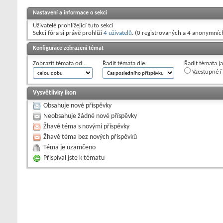
Nastavení a informace o sekci
Uživatelé prohlížející tuto sekci
Sekci fóra si právě prohlíží
4 uživatelů
. (0 registrovaných a 4 anonymníc
Konfigurace zobrazení témat
Zobrazit témata od…
Řadit témata dle:
Řadit témata j
Vzestupné ř
Vysvětlivky ikon
Obsahuje nové příspěvky
Neobsahuje žádné nové příspěvky
Žhavé téma s novými příspěvky
Žhavé téma bez nových příspěvků
Téma je uzamčeno
Přispíval jste k tématu