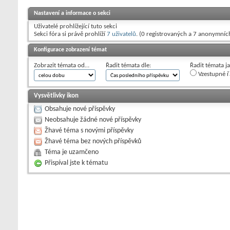
Nastavení a informace o sekci
Uživatelé prohlížející tuto sekci
Sekci fóra si právě prohlíží
7 uživatelů
. (0 registrovaných a 7 anonymníc
Konfigurace zobrazení témat
Zobrazit témata od…
Řadit témata dle:
Řadit témata j
Vzestupné ř
Vysvětlivky ikon
Obsahuje nové příspěvky
Neobsahuje žádné nové příspěvky
Žhavé téma s novými příspěvky
Žhavé téma bez nových příspěvků
Téma je uzamčeno
Přispíval jste k tématu