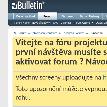
bursa escort
porno izle
porno
ensest porno
Co je nového?
Forum
Servery
Bany | Unbany
Forum Home
Nové příspěvky
FAQ
Calendar
Forum Actions
Quick Li
Fórum
Informační centrum
Localized Forums
Hungarian
Vítejte na fóru projekt
první návštěva musíte 
aktivovat forum ? Náv
Všechny screeny uploadujte na
h
Toto upozornění můžete vypnout
rohu.