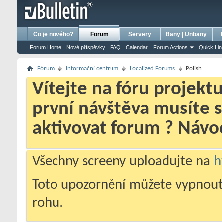
bursa escort
porno izle
porno
ensest porno
Co je nového?
Forum
Servery
Bany | Unbany
Forum Home
Nové příspěvky
FAQ
Calendar
Forum Actions
Quick Li
Fórum
Informační centrum
Localized Forums
Polish
Vítejte na fóru projekt
první návštěva musíte 
aktivovat forum ? Náv
Všechny screeny uploadujte na
h
Toto upozornění můžete vypnout
rohu.