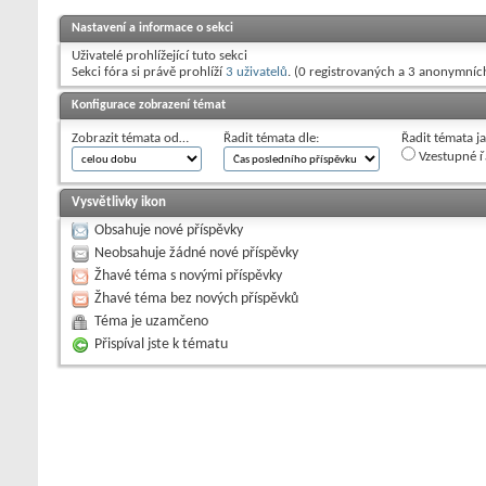
Nastavení a informace o sekci
Uživatelé prohlížející tuto sekci
Sekci fóra si právě prohlíží
3 uživatelů
. (0 registrovaných a 3 anonymníc
Konfigurace zobrazení témat
Zobrazit témata od…
Řadit témata dle:
Řadit témata j
Vzestupné ř
Vysvětlivky ikon
Obsahuje nové příspěvky
Neobsahuje žádné nové příspěvky
Žhavé téma s novými příspěvky
Žhavé téma bez nových příspěvků
Téma je uzamčeno
Přispíval jste k tématu