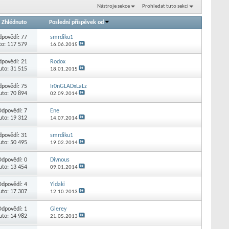
Nástroje sekce
Prohledat tuto sekci
/
Zhlédnuto
Poslední příspěvek od
dpovědí:
77
smrdiku1
to: 117 579
16.06.2015
dpovědí:
21
Rodox
uto: 31 515
18.01.2015
dpovědí:
75
Ir0nGLADxLaLz
uto: 70 894
02.09.2014
Odpovědí:
7
Ene
uto: 19 312
14.07.2014
dpovědí:
31
smrdiku1
uto: 50 495
19.02.2014
Odpovědí:
0
Divnous
uto: 13 454
09.01.2014
Odpovědí:
4
Yidaki
uto: 17 307
12.10.2013
Odpovědí:
1
Glerey
uto: 14 982
21.05.2013