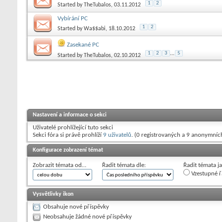
1
2
Started by
TheTubalos
, 03.11.2012
Vybírání PC
1
2
Started by
Wa$$abi
, 18.10.2012
Zasekané PC
1
2
3
...
5
Started by
TheTubalos
, 02.10.2012
Nastavení a informace o sekci
Uživatelé prohlížející tuto sekci
Sekci fóra si právě prohlíží
9 uživatelů
. (0 registrovaných a 9 anonymníc
Konfigurace zobrazení témat
Zobrazit témata od…
Řadit témata dle:
Řadit témata j
Vzestupné ř
Vysvětlivky ikon
Obsahuje nové příspěvky
Neobsahuje žádné nové příspěvky