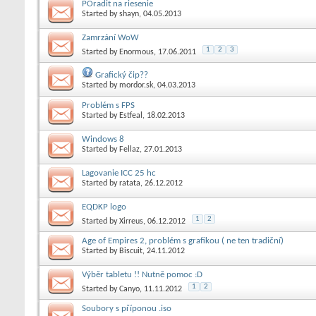
POradit na riesenie
Started by
shayn
, 04.05.2013
Zamrzání WoW
1
2
3
Started by
Enormous
, 17.06.2011
Grafický čip??
Started by
mordor.sk
, 04.03.2013
Problém s FPS
Started by
Estfeal
, 18.02.2013
Windows 8
Started by
Fellaz
, 27.01.2013
Lagovanie ICC 25 hc
Started by
ratata
, 26.12.2012
EQDKP logo
1
2
Started by
Xirreus
, 06.12.2012
Age of Empires 2, problém s grafikou ( ne ten tradiční)
Started by
Biscuit
, 24.11.2012
Výběr tabletu !! Nutně pomoc :D
1
2
Started by
Canyo
, 11.11.2012
Soubory s příponou .iso