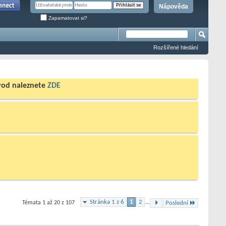
Nápověda
Zapamatovat si?
Rozšířené hledání
ávod naleznete
ZDE
Stránka 1 z 6
1
2
...
Témata 1 až 20 z 107
Poslední