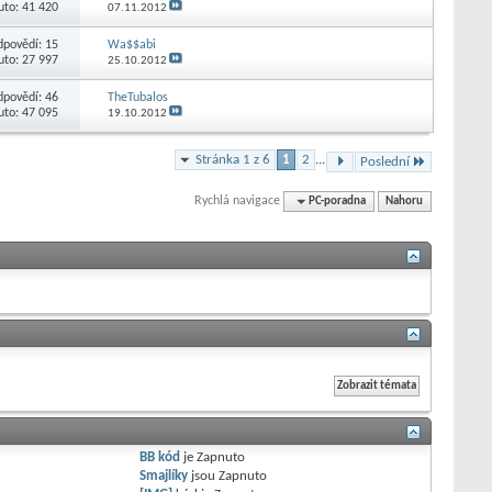
uto: 41 420
07.11.2012
dpovědí:
15
Wa$$abi
uto: 27 997
25.10.2012
dpovědí:
46
TheTubalos
uto: 47 095
19.10.2012
Stránka 1 z 6
1
2
...
Poslední
Rychlá navigace
PC-poradna
Nahoru
BB kód
je
Zapnuto
Smajlíky
jsou
Zapnuto