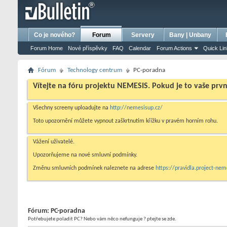
bursa escort
porno izle
porno
ensest porno
Co je nového?
Forum
Servery
Bany | Unbany
Forum Home
Nové příspěvky
FAQ
Calendar
Forum Actions
Quick Li
Fórum
Technology centrum
PC-poradna
Vítejte na fóru projektu NEMESIS. Pokud je to vaše prv
Všechny screeny uploadujte na
http://nemesisup.cz/
Toto upozornění můžete vypnout zaškrtnutím křížku v pravém horním rohu.
Vážení uživatelé.
Upozorňujeme na nové smluvní podmínky.
Změnu smluvních podmínek naleznete na adrese
https://pravidla.project-ne
Fórum:
PC-poradna
Potřebujete poladit PC? Nebo vám něco nefunguje ? ptejte se zde.