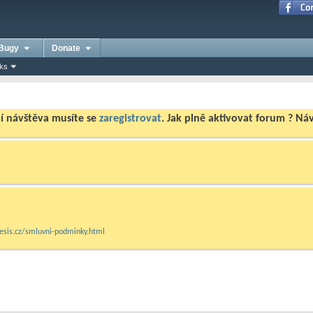
Bugy
Donate
nks
ní návštěva musíte se
zaregistrovat
. Jak plně aktivovat forum ? N
mesis.cz/smluvni-podminky.html