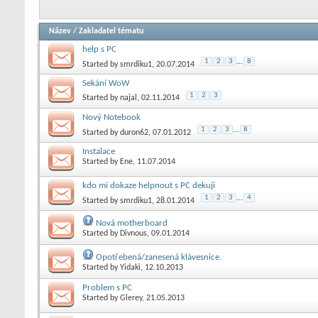
Název
/
Zakladatel tématu
help s PC
1
2
3
...
8
Started by
smrdiku1
, 20.07.2014
Sekání WoW
1
2
3
Started by
najal
, 02.11.2014
Nový Notebook
1
2
3
...
8
Started by
duron62
, 07.01.2012
Instalace
Started by
Ene
, 11.07.2014
kdo mi dokaze helpnout s PC dekuji
1
2
3
...
4
Started by
smrdiku1
, 28.01.2014
Nová motherboard
Started by
Divnous
, 09.01.2014
Opotřebená/zanesená klávesnice.
Started by
Yidaki
, 12.10.2013
Problem s PC
Started by
Glerey
, 21.05.2013