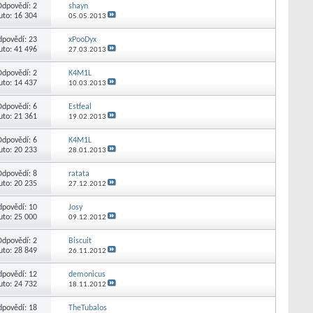
Odpovědí:
2
shayn
uto: 16 304
05.05.2013
dpovědí:
23
xPooDyx
uto: 41 496
27.03.2013
Odpovědí:
2
K4M1L
uto: 14 437
10.03.2013
Odpovědí:
6
Estfeal
uto: 21 361
19.02.2013
Odpovědí:
6
K4M1L
uto: 20 233
28.01.2013
Odpovědí:
8
ratata
uto: 20 235
27.12.2012
dpovědí:
10
Josy
uto: 25 000
09.12.2012
Odpovědí:
2
Biscuit
uto: 28 849
26.11.2012
dpovědí:
12
demonicus
uto: 24 732
18.11.2012
dpovědí:
18
TheTubalos