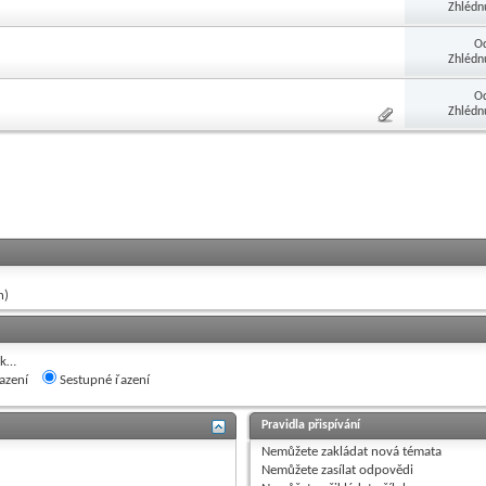
Zhlédn
O
Zhlédn
O
Zhlédn
h)
ak…
azení
Sestupné řazení
Pravidla přispívání
Nemůžete
zakládat nová témata
Nemůžete
zasílat odpovědi