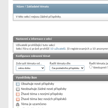
Název
/
Zakladatel tématu
V této sekci nejsou žádné příspěvky.
Nastavení a informace o sekci
Uživatelé prohlížející tuto sekci
Sekci fóra si právě prohlíží
10 uživatelů
. (0 registrovaných a 10 anonymn
Konfigurace zobrazení témat
Zobrazit témata od…
Řadit témata dle:
Řadit témata j
Vzestupné ř
Vysvětlivky ikon
Obsahuje nové příspěvky
Neobsahuje žádné nové příspěvky
Žhavé téma s novými příspěvky
Žhavé téma bez nových příspěvků
Téma je uzamčeno