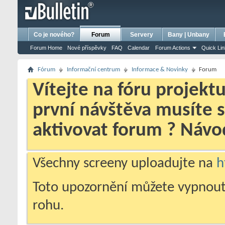
bursa escort
porno izle
porno
ensest porno
Co je nového?
Forum
Servery
Bany | Unbany
Forum Home
Nové příspěvky
FAQ
Calendar
Forum Actions
Quick Li
Fórum
Informační centrum
Informace & Novinky
Forum
Vítejte na fóru projekt
první návštěva musíte 
aktivovat forum ? Náv
Všechny screeny uploadujte na
h
Toto upozornění můžete vypnout
rohu.