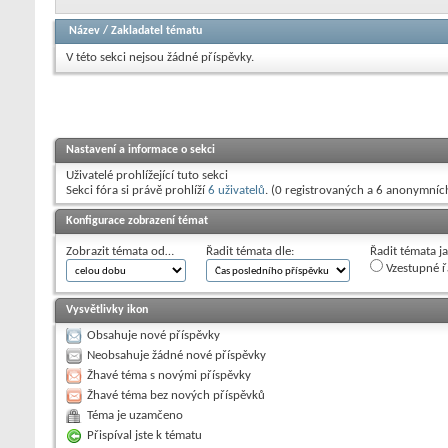
Název
/
Zakladatel tématu
V této sekci nejsou žádné příspěvky.
Nastavení a informace o sekci
Uživatelé prohlížející tuto sekci
Sekci fóra si právě prohlíží
6 uživatelů
. (0 registrovaných a 6 anonymníc
Konfigurace zobrazení témat
Zobrazit témata od…
Řadit témata dle:
Řadit témata j
Vzestupné ř
Vysvětlivky ikon
Obsahuje nové příspěvky
Neobsahuje žádné nové příspěvky
Žhavé téma s novými příspěvky
Žhavé téma bez nových příspěvků
Téma je uzamčeno
Přispíval jste k tématu