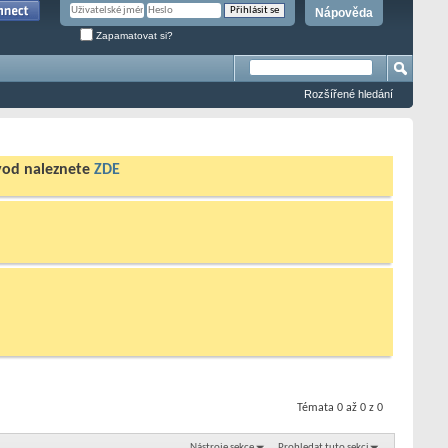
Nápověda
Zapamatovat si?
Rozšířené hledání
ávod naleznete
ZDE
Témata 0 až 0 z 0
Nástroje sekce
Prohledat tuto sekci