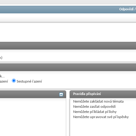
Odpovědí
h)
ak…
azení
Sestupné řazení
Pravidla přispívání
Nemůžete
zakládat nová témata
Nemůžete
zasílat odpovědi
Nemůžete
přikládat přílohy
Nemůžete
upravovat své příspěvky