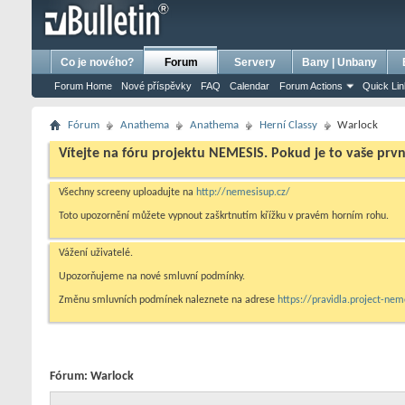
bursa escort
porno izle
porno
ensest porno
Co je nového?
Forum
Servery
Bany | Unbany
Forum Home
Nové příspěvky
FAQ
Calendar
Forum Actions
Quick Li
Fórum
Anathema
Anathema
Herní­ Classy
Warlock
Vítejte na fóru projektu NEMESIS. Pokud je to vaše prv
Všechny screeny uploadujte na
http://nemesisup.cz/
Toto upozornění můžete vypnout zaškrtnutím křížku v pravém horním rohu.
Vážení uživatelé.
Upozorňujeme na nové smluvní podmínky.
Změnu smluvních podmínek naleznete na adrese
https://pravidla.project-ne
Fórum:
Warlock