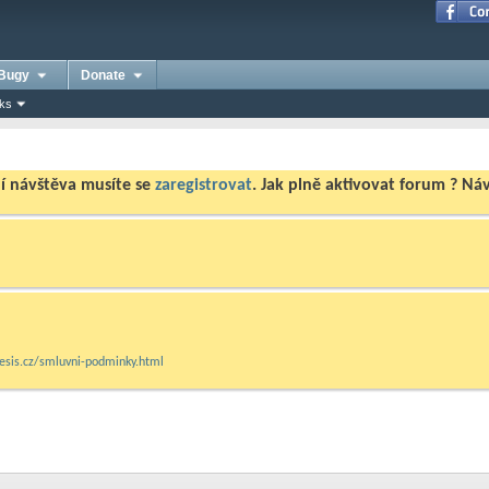
Bugy
Donate
nks
ní návštěva musíte se
zaregistrovat
. Jak plně aktivovat forum ? N
mesis.cz/smluvni-podminky.html