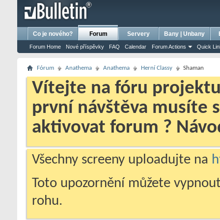
bursa escort
porno izle
porno
ensest porno
Co je nového?
Forum
Servery
Bany | Unbany
Forum Home
Nové příspěvky
FAQ
Calendar
Forum Actions
Quick Li
Fórum
Anathema
Anathema
Herní­ Classy
Shaman
Vítejte na fóru projekt
první návštěva musíte 
aktivovat forum ? Náv
Všechny screeny uploadujte na
h
Toto upozornění můžete vypnout
rohu.