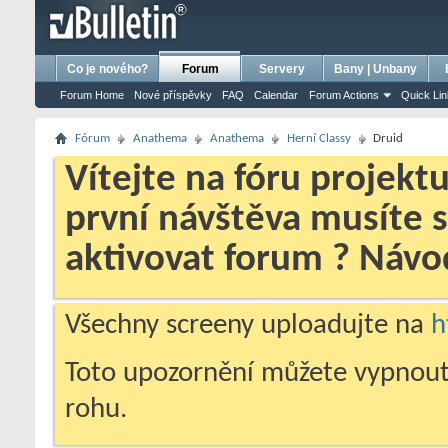
bursa escort
porno izle
porno
ensest porno
Co je nového?
Forum
Servery
Bany | Unbany
Forum Home
Nové příspěvky
FAQ
Calendar
Forum Actions
Quick Li
Fórum
Anathema
Anathema
Herní­ Classy
Druid
Vítejte na fóru projekt
první návštěva musíte 
aktivovat forum ? Náv
Všechny screeny uploadujte na
h
Toto upozornění můžete vypnout
rohu.