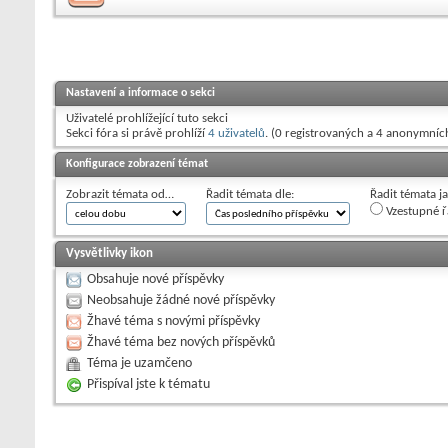
Nastavení a informace o sekci
Uživatelé prohlížející tuto sekci
Sekci fóra si právě prohlíží
4 uživatelů
. (0 registrovaných a 4 anonymníc
Konfigurace zobrazení témat
Zobrazit témata od…
Řadit témata dle:
Řadit témata j
Vzestupné ř
Vysvětlivky ikon
Obsahuje nové příspěvky
Neobsahuje žádné nové příspěvky
Žhavé téma s novými příspěvky
Žhavé téma bez nových příspěvků
Téma je uzamčeno
Přispíval jste k tématu