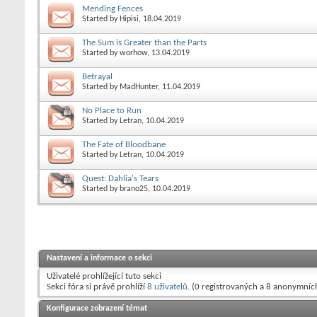
Mending Fences
Started by
Hipisi
, 18.04.2019
The Sum is Greater than the Parts
Started by
worhow
, 13.04.2019
Betrayal
Started by
MadHunter
, 11.04.2019
No Place to Run
Started by
Letran
, 10.04.2019
The Fate of Bloodbane
Started by
Letran
, 10.04.2019
Quest: Dahlia's Tears
Started by
brano25
, 10.04.2019
Nastavení a informace o sekci
Uživatelé prohlížející tuto sekci
Sekci fóra si právě prohlíží
8 uživatelů
. (0 registrovaných a 8 anonymníc
Konfigurace zobrazení témat