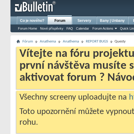
bursa escort
porno izle
porno
ensest porno
Co je nového?
Forum
Servery
Bany | Unbany
Forum Home
Nové příspěvky
FAQ
Calendar
Forum Actions
Quick Li
Fórum
Anathema
Anathema
REPORT BUGS
Questy
Vítejte na fóru projekt
první návštěva musíte 
aktivovat forum ? Náv
Všechny screeny uploadujte na
h
Toto upozornění můžete vypnout
rohu.