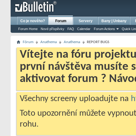
bursa escort
porno izle
porno
ensest porno
Co je nového?
Forum
Servery
Bany | Unbany
Forum Home
Nové příspěvky
FAQ
Calendar
Forum Actions
Quick Li
Fórum
Anathema
Anathema
REPORT BUGS
Vítejte na fóru projekt
první návštěva musíte 
aktivovat forum ? Náv
Všechny screeny uploadujte na
h
Toto upozornění můžete vypnout
rohu.