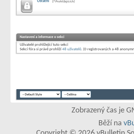
Ostatní
(7 Prohlížejících)
Nastavení a informace o sekci
Uživatelé prohlížející tuto sekci
Sekci fóra si právě prohlíží
48 uživatelů
. (0 registrovaných a 48 anonymn
Zobrazený čas je G
Běží na
vBu
Copyright © 2026 vBulletin So