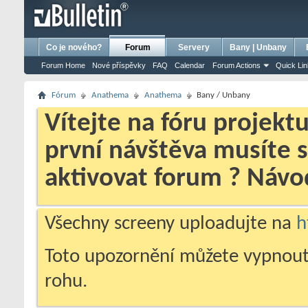
bursa escort
porno izle
porno
ensest porno
Co je nového?
Forum
Servery
Bany | Unbany
Forum Home
Nové příspěvky
FAQ
Calendar
Forum Actions
Quick Li
Fórum
Anathema
Anathema
Bany / Unbany
Vítejte na fóru projekt
první návštěva musíte 
aktivovat forum ? Náv
Všechny screeny uploadujte na
h
Toto upozornění můžete vypnout
rohu.