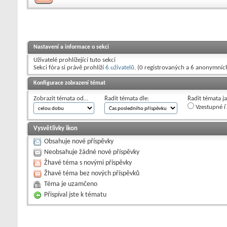
Nastavení a informace o sekci
Uživatelé prohlížející tuto sekci
Sekci fóra si právě prohlíží
6 uživatelů
. (0 registrovaných a 6 anonymníc
Konfigurace zobrazení témat
Zobrazit témata od…
Řadit témata dle:
Řadit témata j
Vzestupné ř
Vysvětlivky ikon
Obsahuje nové příspěvky
Neobsahuje žádné nové příspěvky
Žhavé téma s novými příspěvky
Žhavé téma bez nových příspěvků
Téma je uzamčeno
Přispíval jste k tématu