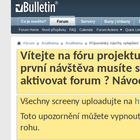
bursa escort
porno izle
porno
ensest porno
Co je nového?
Forum
Servery
Bany | Unbany
Forum Home
Nové příspěvky
FAQ
Calendar
Forum Actions
Quick Li
Fórum
Anathema
Anathema
Připomínky, návrhy, vylepšení
Vítejte na fóru projekt
první návštěva musíte 
aktivovat forum ? Náv
Všechny screeny uploadujte na
h
Toto upozornění můžete vypnout
rohu.