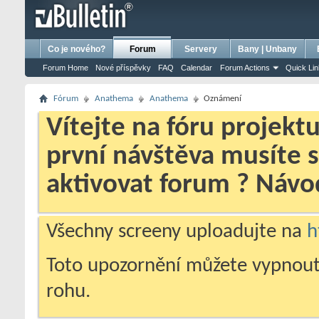
bursa escort
porno izle
porno
ensest porno
Co je nového?
Forum
Servery
Bany | Unbany
Forum Home
Nové příspěvky
FAQ
Calendar
Forum Actions
Quick Li
Fórum
Anathema
Anathema
Oznámení
Vítejte na fóru projekt
první návštěva musíte 
aktivovat forum ? Náv
Všechny screeny uploadujte na
h
Toto upozornění můžete vypnout
rohu.