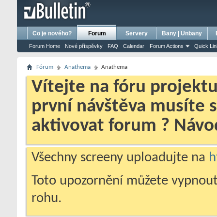
bursa escort
porno izle
porno
ensest porno
Co je nového?
Forum
Servery
Bany | Unbany
Forum Home
Nové příspěvky
FAQ
Calendar
Forum Actions
Quick Li
Fórum
Anathema
Anathema
Vítejte na fóru projekt
první návštěva musíte 
aktivovat forum ? Náv
Všechny screeny uploadujte na
h
Toto upozornění můžete vypnout
rohu.