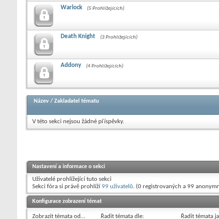
Warlock
(5 Prohlížejících)
Death Knight
(3 Prohlížejících)
Addony
(4 Prohlížejících)
Název
/
Zakladatel tématu
V této sekci nejsou žádné příspěvky.
Nastavení a informace o sekci
Uživatelé prohlížející tuto sekci
Sekci fóra si právě prohlíží
99 uživatelů
. (0 registrovaných a 99 anonymn
Konfigurace zobrazení témat
Zobrazit témata od…
Řadit témata dle:
Řadit témata j