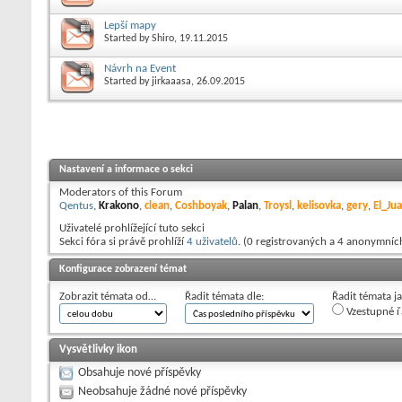
Lepší mapy
Started by
Shiro
, 19.11.2015
Návrh na Event
Started by
jirkaaasa
, 26.09.2015
Nastavení a informace o sekci
Moderators of this Forum
Qentus
,
Krakono
,
clean
,
Coshboyak
,
Palan
,
Troysl
,
kelisovka
,
gery
,
El_Ju
Uživatelé prohlížející tuto sekci
Sekci fóra si právě prohlíží
4 uživatelů
. (0 registrovaných a 4 anonymníc
Konfigurace zobrazení témat
Zobrazit témata od…
Řadit témata dle:
Řadit témata j
Vzestupné ř
Vysvětlivky ikon
Obsahuje nové příspěvky
Neobsahuje žádné nové příspěvky