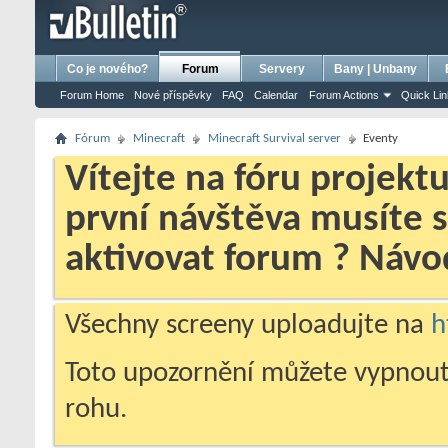
bursa escort
porno izle
porno
ensest porno
Co je nového?
Forum
Servery
Bany | Unbany
Forum Home
Nové příspěvky
FAQ
Calendar
Forum Actions
Quick Li
Fórum
Minecraft
Minecraft Survival server
Eventy
Vítejte na fóru projekt
první návštěva musíte 
aktivovat forum ? Náv
Všechny screeny uploadujte na
h
Toto upozornění můžete vypnout
rohu.