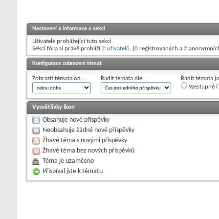
Nastavení a informace o sekci
Uživatelé prohlížející tuto sekci
Sekci fóra si právě prohlíží
2 uživatelů
. (0 registrovaných a 2 anonymníc
Konfigurace zobrazení témat
Zobrazit témata od…
Řadit témata dle:
Řadit témata j
Vzestupné ř
Vysvětlivky ikon
Obsahuje nové příspěvky
Neobsahuje žádné nové příspěvky
Žhavé téma s novými příspěvky
Žhavé téma bez nových příspěvků
Téma je uzamčeno
Přispíval jste k tématu