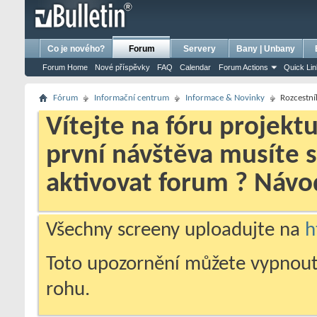
bursa escort
porno izle
porno
ensest porno
Co je nového?
Forum
Servery
Bany | Unbany
Forum Home
Nové příspěvky
FAQ
Calendar
Forum Actions
Quick Li
Fórum
Informační centrum
Informace & Novinky
Rozcestní
Vítejte na fóru projekt
první návštěva musíte 
aktivovat forum ? Náv
Všechny screeny uploadujte na
h
Toto upozornění můžete vypnout
rohu.