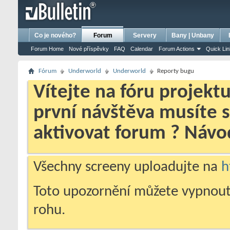
bursa escort
porno izle
porno
ensest porno
Co je nového?
Forum
Servery
Bany | Unbany
Forum Home
Nové příspěvky
FAQ
Calendar
Forum Actions
Quick Li
Fórum
Underworld
Underworld
Reporty bugu
Vítejte na fóru projekt
první návštěva musíte 
aktivovat forum ? Náv
Všechny screeny uploadujte na
h
Toto upozornění můžete vypnout
rohu.