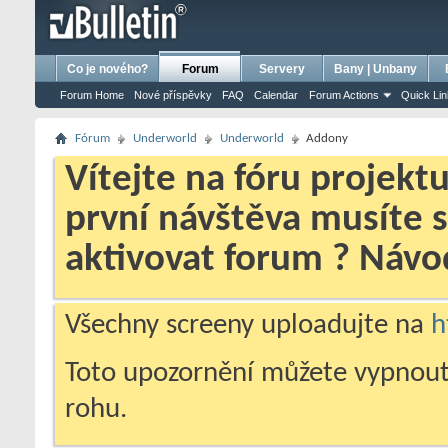
bursa escort
porno izle
porno
ensest porno
Co je nového?
Forum
Servery
Bany | Unbany
Forum Home
Nové příspěvky
FAQ
Calendar
Forum Actions
Quick Li
Fórum
Underworld
Underworld
Addony
Vítejte na fóru projekt
první návštěva musíte 
aktivovat forum ? Náv
Všechny screeny uploadujte na
h
Toto upozornění můžete vypnout
rohu.