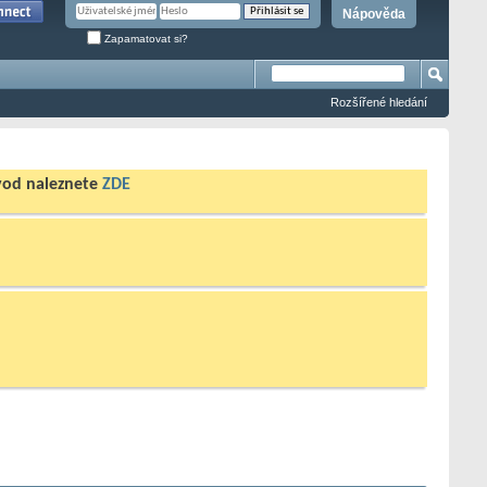
Nápověda
Zapamatovat si?
Rozšířené hledání
ávod naleznete
ZDE