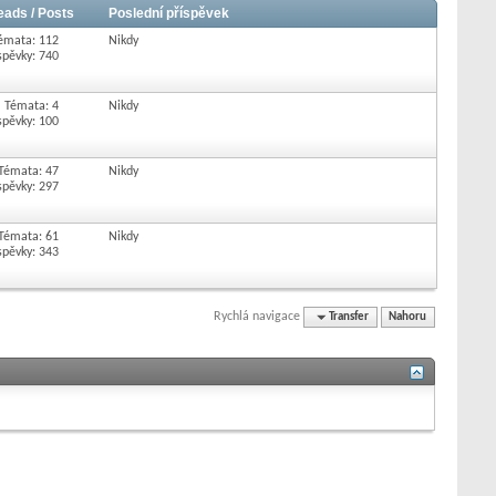
eads / Posts
Poslední příspěvek
émata: 112
Nikdy
spěvky: 740
Témata: 4
Nikdy
spěvky: 100
Témata: 47
Nikdy
spěvky: 297
Témata: 61
Nikdy
spěvky: 343
Rychlá navigace
Transfer
Nahoru