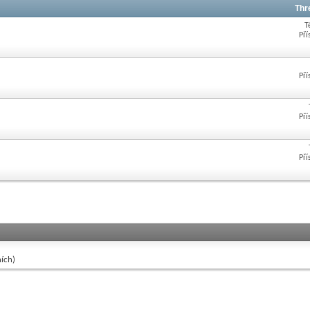
Thr
T
Pří
Pří
Pří
Pří
ích)