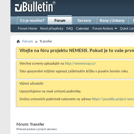
bursa escort
porno izle
porno
ensest porno
Co je nového?
Forum
Servery
Bany | Unbany
Forum Home
Nové příspěvky
FAQ
Calendar
Forum Actions
Quick Li
Fórum
Transfer
Vítejte na fóru projektu NEMESIS. Pokud je to vaše prv
Všechny screeny uploadujte na
http://nemesisup.cz/
Toto upozornění můžete vypnout zaškrtnutím křížku v pravém horním rohu.
Vážení uživatelé.
Upozorňujeme na nové smluvní podmínky.
Změnu smluvních podmínek naleznete na adrese
https://pravidla.project-ne
Fórum:
Transfer
Převod postav z jiných serveru