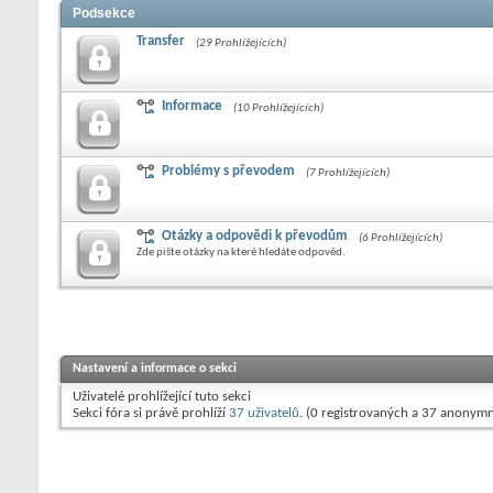
Podsekce
Transfer
(29 Prohlížejících)
Informace
(10 Prohlížejících)
Problémy s převodem
(7 Prohlížejících)
Otázky a odpovědi k převodům
(6 Prohlížejících)
Zde pište otázky na které hledáte odpověd.
Nastavení a informace o sekci
Uživatelé prohlížející tuto sekci
Sekci fóra si právě prohlíží
37 uživatelů
. (0 registrovaných a 37 anonymn