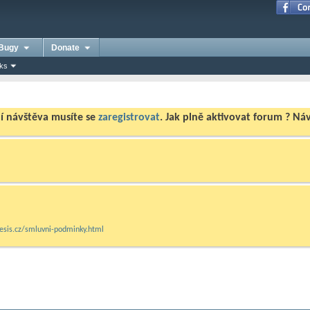
Bugy
Donate
nks
ní návštěva musíte se
zaregistrovat
. Jak plně aktivovat forum ? N
mesis.cz/smluvni-podminky.html