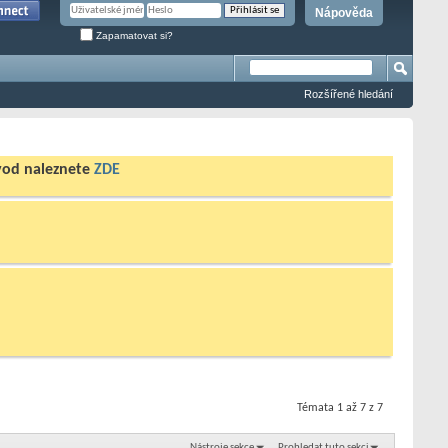
Nápověda
Zapamatovat si?
Rozšířené hledání
ávod naleznete
ZDE
Témata 1 až 7 z 7
Nástroje sekce
Prohledat tuto sekci