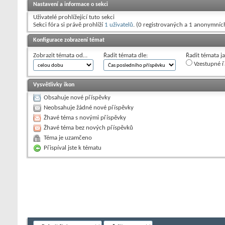
Nastavení a informace o sekci
Uživatelé prohlížející tuto sekci
Sekci fóra si právě prohlíží
1 uživatelů
. (0 registrovaných a 1 anonymníc
Konfigurace zobrazení témat
Zobrazit témata od…
Řadit témata dle:
Řadit témata j
Vzestupné ř
Vysvětlivky ikon
Obsahuje nové příspěvky
Neobsahuje žádné nové příspěvky
Žhavé téma s novými příspěvky
Žhavé téma bez nových příspěvků
Téma je uzamčeno
Přispíval jste k tématu