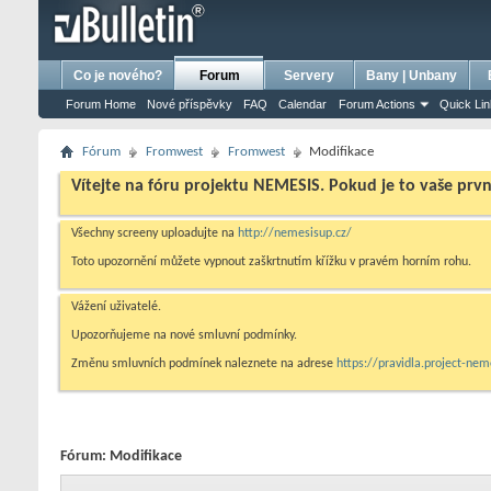
bursa escort
porno izle
porno
ensest porno
Co je nového?
Forum
Servery
Bany | Unbany
Forum Home
Nové příspěvky
FAQ
Calendar
Forum Actions
Quick Li
Fórum
Fromwest
Fromwest
Modifikace
Vítejte na fóru projektu NEMESIS. Pokud je to vaše prv
Všechny screeny uploadujte na
http://nemesisup.cz/
Toto upozornění můžete vypnout zaškrtnutím křížku v pravém horním rohu.
Vážení uživatelé.
Upozorňujeme na nové smluvní podmínky.
Změnu smluvních podmínek naleznete na adrese
https://pravidla.project-ne
Fórum:
Modifikace