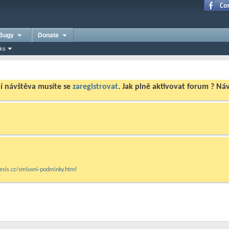
Bugy
Donate
nks
ní návštěva musíte se
zaregistrovat
. Jak plně aktivovat forum ? N
mesis.cz/smluvni-podminky.html