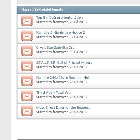
Název
/
Zakladatel tématu
Top 8 módů pro tento týden
Started by
fromwest
, 23.08.2013
Half Life 2 Nightmare House 2
Started by
fromwest
, 12.04.2013
Crysis StarGate-StarCry
Started by
fromwest
, 10.04.2013
S.T.A.L.K.E.R. Call of Pripyat Misery
Started by
fromwest
, 23.03.2013
Half life 2-No More Room in Hell
Started by
fromwest
, 23.03.2013
Third Age – Total War
Started by
fromwest
, 23.03.2013
Mass Effect Dawn of the Reapers
Started by
fromwest
, 23.03.2013