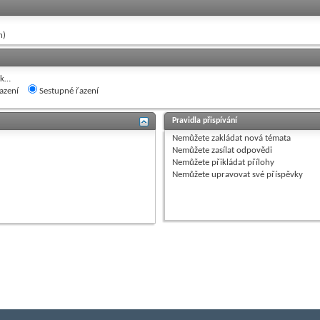
h)
ak…
azení
Sestupné řazení
Pravidla přispívání
Nemůžete
zakládat nová témata
Nemůžete
zasílat odpovědi
Nemůžete
přikládat přílohy
Nemůžete
upravovat své příspěvky