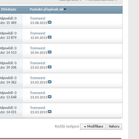
/
Zhlédnuto
Poslední příspěvek od
Odpovědí:
0
fromwest
uto: 15 469
23.08.2013
Odpovědí:
0
fromwest
uto: 13 879
12.04.2013
Odpovědí:
0
fromwest
uto: 14 553
10.04.2013
Odpovědí:
0
fromwest
uto: 39 206
23.03.2013
Odpovědí:
0
fromwest
uto: 14 362
23.03.2013
Odpovědí:
0
fromwest
uto: 13 648
23.03.2013
Odpovědí:
0
fromwest
uto: 14 031
23.03.2013
Rychlá navigace
Modifikace
Nahoru