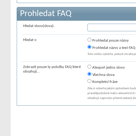
Prohledat FAQ
Hledat slovo(slova):
Hledat v:
Prohledat pouze názvy
Prohledat názvy a text FAQ
Tuto volbu vyberte, pokud chcete p
Zobrazit pouze ty položky FAQ které
Alespoň jedno slovo
obsahují…
Všechna slova
Kompletní fráze
Zde si vyberte jakým způsobem bude
pravděpodobně málo relevantních v
obsahují naprosto přesně zadaný do