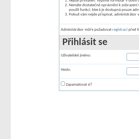
Nejste přihlášen. Vyplňte formulář v dolní č
Nemáte dostatečné oprávnění k zobrazení t
použít funkci, která je dostupná pouze ad
Pokud vám nejde přispívat, administrátor 
Administrátor můře požadovat
registraci
před t
Přihlásit se
Uživatelské jméno:
Heslo:
Zapamatovat si?