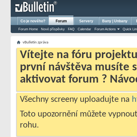
bursa escort
porno izle
porno
ensest porno
Co je nového?
Forum
Servery
Bany | Unbany
Forum Home
Nové příspěvky
FAQ
Calendar
Forum Actions
Quick Li
vBulletin zpráva
Vítejte na fóru projekt
první návštěva musíte 
aktivovat forum ? Náv
Všechny screeny uploadujte na
h
Toto upozornění můžete vypnout
rohu.