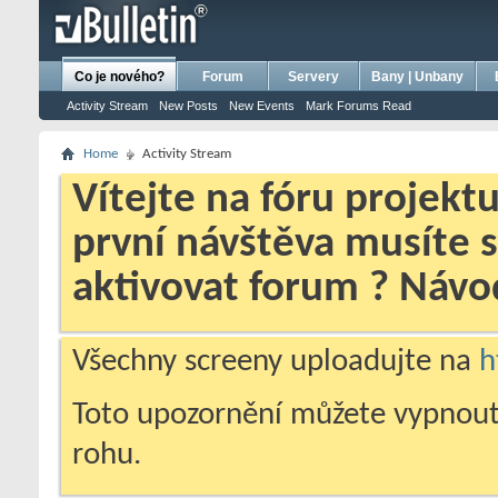
bursa escort
porno izle
porno
ensest porno
Co je nového?
Forum
Servery
Bany | Unbany
Activity Stream
New Posts
New Events
Mark Forums Read
Home
Activity Stream
Vítejte na fóru projekt
první návštěva musíte 
aktivovat forum ? Náv
Všechny screeny uploadujte na
h
Toto upozornění můžete vypnout
rohu.